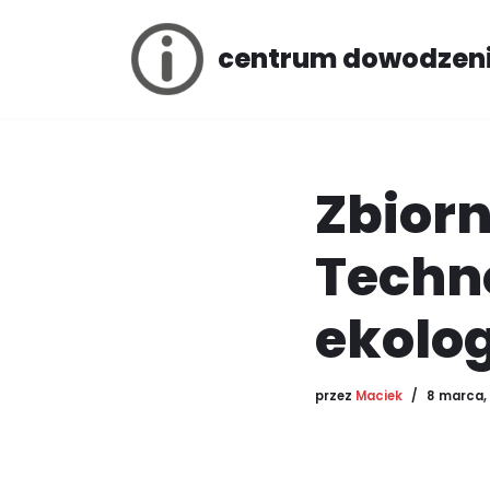
centrum dowodzen
Przejdź
do
treści
Zbiorn
Techn
ekolo
przez
Maciek
8 marca,