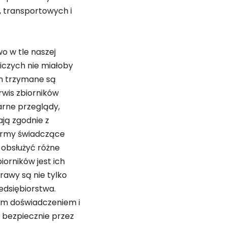
, transportowych i
wo w tle naszej
iczych nie miałoby
ch trzymane są
rwis zbiorników
arne przeglądy,
ają zgodnie z
 firmy świadczące
e obsłużyć różne
iorników jest ich
rawy są nie tylko
dsiębiorstwa.
im doświadczeniem i
i bezpiecznie przez