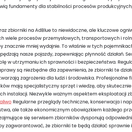
nowią fundamenty dla stabilności procesów produkcyjnych
oraz zbiorniki na AdBlue to niewidoczne, ale kluczowe ogni
ich wiele procesów przemysłowych, transportowych i roln
oby znacznie mniej wydajnie. To właśnie w tych pojemnika
apędzają nasze pojazdy, zapewniając płynność działań. Se
lę w utrzymaniu ich sprawności i bezpieczeństwa. Regul
rawy są niezbędne dla zapewnienia, że zbiorniki te dział
warzają zagrożenia dla ludzi i środowiska. Profesjonalne
ników mają specjalistyczny sprzęt i wiedzę, aby skuteczni
 ich instalacji. Niezwykle ważnym aspektem eksploatacji zb
paliwo
Regularne przeglądy techniczne, konserwacja i nap
stwa, ale także ekonomicznym obowiązkiem każdego prze
 zajmujące się serwisem zbiorników dysponują odpowiedn
by zagwarantować, że zbiorniki te będą działać sprawnie 