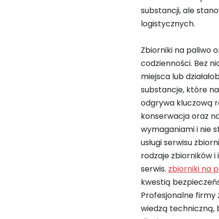
substancji, ale sta
logistycznych.
Zbiorniki na paliwo 
codzienności. Bez n
miejsca lub działał
substancje, które n
odgrywa kluczową ro
konserwacja oraz nap
wymaganiami i nie st
usługi serwisu zbior
rodzaje zbiorników i
serwis.
zbiorniki na 
kwestią bezpieczeń
Profesjonalne firmy
wiedzą techniczną, 