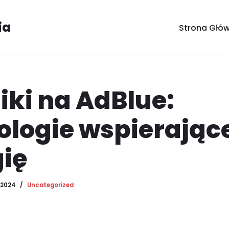
ia
Strona Głó
iki na AdBlue:
ologie wspierając
gię
 2024
Uncategorized