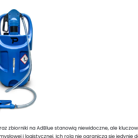
oraz zbiorniki na AdBlue stanowią niewidoczne, ale klucz
mysłowej i logistycznej. Ich rola nie ogranicza się jedyni