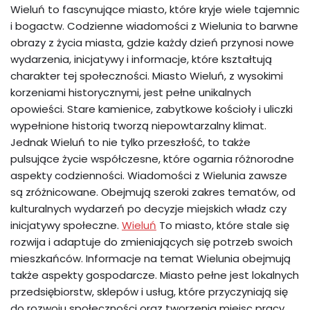
Wieluń to fascynujące miasto, które kryje wiele tajemnic
i bogactw. Codzienne wiadomości z Wielunia to barwne
obrazy z życia miasta, gdzie każdy dzień przynosi nowe
wydarzenia, inicjatywy i informacje, które kształtują
charakter tej społeczności. Miasto Wieluń, z wysokimi
korzeniami historycznymi, jest pełne unikalnych
opowieści. Stare kamienice, zabytkowe kościoły i uliczki
wypełnione historią tworzą niepowtarzalny klimat.
Jednak Wieluń to nie tylko przeszłość, to także
pulsujące życie współczesne, które ogarnia różnorodne
aspekty codzienności. Wiadomości z Wielunia zawsze
są zróżnicowane. Obejmują szeroki zakres tematów, od
kulturalnych wydarzeń po decyzje miejskich władz czy
inicjatywy społeczne.
Wieluń
To miasto, które stale się
rozwija i adaptuje do zmieniających się potrzeb swoich
mieszkańców. Informacje na temat Wielunia obejmują
także aspekty gospodarcze. Miasto pełne jest lokalnych
przedsiębiorstw, sklepów i usług, które przyczyniają się
do rozwoju społeczności oraz tworzenia miejsc pracy.