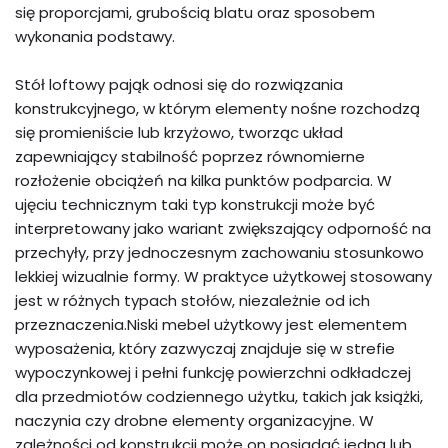
się proporcjami, grubością blatu oraz sposobem
wykonania podstawy.
Stół loftowy pająk odnosi się do rozwiązania
konstrukcyjnego, w którym elementy nośne rozchodzą
się promieniście lub krzyżowo, tworząc układ
zapewniający stabilność poprzez równomierne
rozłożenie obciążeń na kilka punktów podparcia. W
ujęciu technicznym taki typ konstrukcji może być
interpretowany jako wariant zwiększający odporność na
przechyły, przy jednoczesnym zachowaniu stosunkowo
lekkiej wizualnie formy. W praktyce użytkowej stosowany
jest w różnych typach stołów, niezależnie od ich
przeznaczenia.Niski mebel użytkowy jest elementem
wyposażenia, który zazwyczaj znajduje się w strefie
wypoczynkowej i pełni funkcję powierzchni odkładczej
dla przedmiotów codziennego użytku, takich jak książki,
naczynia czy drobne elementy organizacyjne. W
zależności od konstrukcji może on posiadać jedną lub