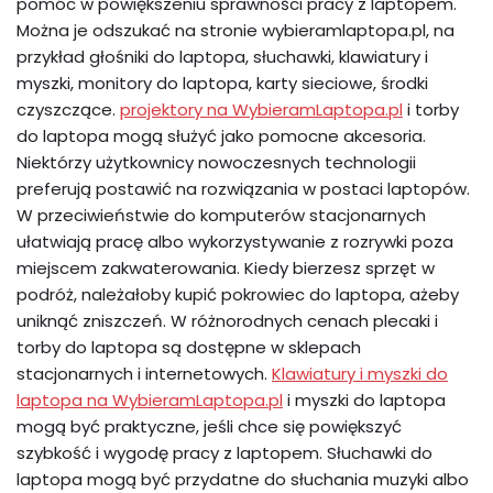
pomóc w powiększeniu sprawności pracy z laptopem.
Można je odszukać na stronie wybieramlaptopa.pl, na
przykład głośniki do laptopa, słuchawki, klawiatury i
myszki, monitory do laptopa, karty sieciowe, środki
czyszczące.
projektory na WybieramLaptopa.pl
i torby
do laptopa mogą służyć jako pomocne akcesoria.
Niektórzy użytkownicy nowoczesnych technologii
preferują postawić na rozwiązania w postaci laptopów.
W przeciwieństwie do komputerów stacjonarnych
ułatwiają pracę albo wykorzystywanie z rozrywki poza
miejscem zakwaterowania. Kiedy bierzesz sprzęt w
podróż, należałoby kupić pokrowiec do laptopa, ażeby
uniknąć zniszczeń. W różnorodnych cenach plecaki i
torby do laptopa są dostępne w sklepach
stacjonarnych i internetowych.
Klawiatury i myszki do
laptopa na WybieramLaptopa.pl
i myszki do laptopa
mogą być praktyczne, jeśli chce się powiększyć
szybkość i wygodę pracy z laptopem. Słuchawki do
laptopa mogą być przydatne do słuchania muzyki albo