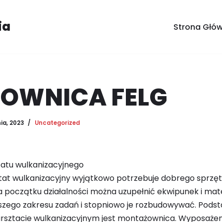
ia
Strona Głó
OWNICA FELG
ia, 2023
Uncategorized
atu wulkanizacyjnego
tat wulkanizacyjny wyjątkowo potrzebuje dobrego sprzęt
a początku działalności można uzupełnić ekwipunek i mat
iększego zakresu zadań i stopniowo je rozbudowywać. Po
sztacie wulkanizacyjnym jest montażownica. Wyposażeni