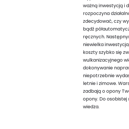
ważną inwestycją i 
rozpoczyna działaln
zdecydować, czy wy
bądź półautomatycz
ręcznych. Następny
niewielka inwestycj
koszty szybko się z
wulkanizacyjnego wi
dokonywanie napraw k
niepotrzebnie wydas
letnie i zimowe. Wa
zadbają o opony Two
opony. Do osobistej
wiedza.