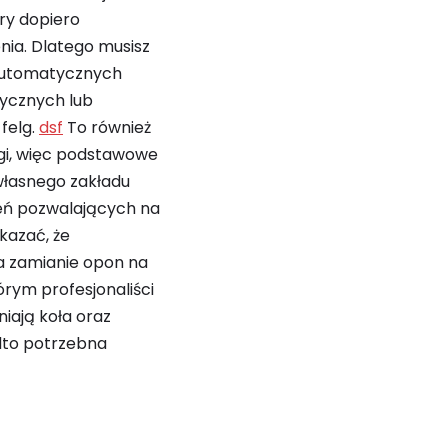
ry dopiero
nia. Dlatego musisz
automatycznych
ycznych lub
felg.
dsf
To również
lgi, więc podstawowe
własnego zakładu
zeń pozwalających na
kazać, że
na zamianie opon na
órym profesjonaliści
iają koła oraz
dto potrzebna