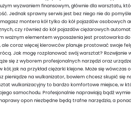
dużym wyzwaniem finansowym, głównie dla warsztatu, któ
ość. Jednak sprawny serwis jest bez niego nie do pomyśle
magasz montera kół tylko do kół pojazdów osobowych 
nych, czy również do kół pojazdów ciężarowych automat
m ważnym elementem wyposażenia jest prostowarka do 
a, ale coraz więcej kierowców planuje prostować swoje fe
wrócą. Jak mogę rozplanować swój warsztat? Rozwijanie 
ąże się z wyborem profesjonalnych narzędzi oraz urząd
ół, jak na przykład ciężarki klejone. Może się wówczas o
z pieniądze na wulkanizator, bowiem chcesz skupić się 
rsztat wulkanizacyjny to bardzo komfortowe miejsce, w kt
jego samochodu. Profesjonalnie naprawiają bądź wymien
 naprawy opon niezbędne będą trafne narzędzia, a pona