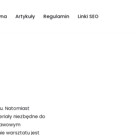
wna
Artykuły
Regulamin
Linki SEO
u. Natomiast
eriały niezbędne do
dstawowym
e warsztatu jest