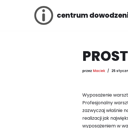
centrum dowodzen
Przejdź
do
treści
PROST
przez
Maciek
25 styczn
Wyposażenie warszt
Profesjonalny warsz
zazwyczaj właśnie n
realizacji jak najw
wyposażeniem w war