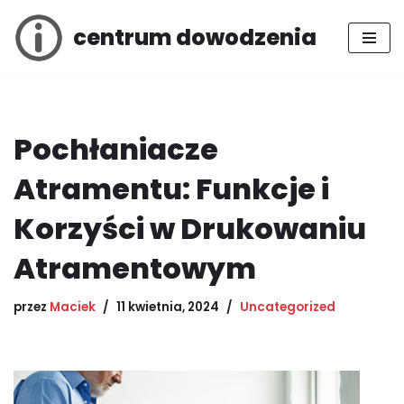
centrum dowodzenia
Przejdź
do
treści
Pochłaniacze
Atramentu: Funkcje i
Korzyści w Drukowaniu
Atramentowym
przez
Maciek
11 kwietnia, 2024
Uncategorized