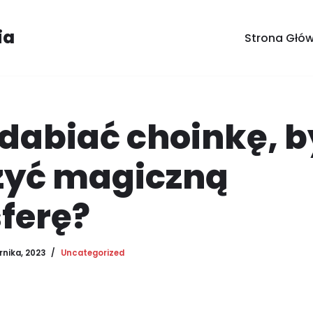
ia
Strona Głó
dabiać choinkę, b
zyć magiczną
ferę?
rnika, 2023
Uncategorized