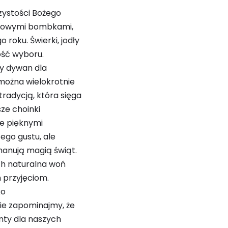
zystości Bożego
lorowymi bombkami,
roku. Świerki, jodły
ość wyboru.
ny dywan dla
 można wielokrotnie
radycją, która sięga
sze choinki
je pięknymi
ego gustu, ale
manują magią świąt.
Ich naturalna woń
 przyjęciom.
ko
ie zapominajmy, że
nty dla naszych