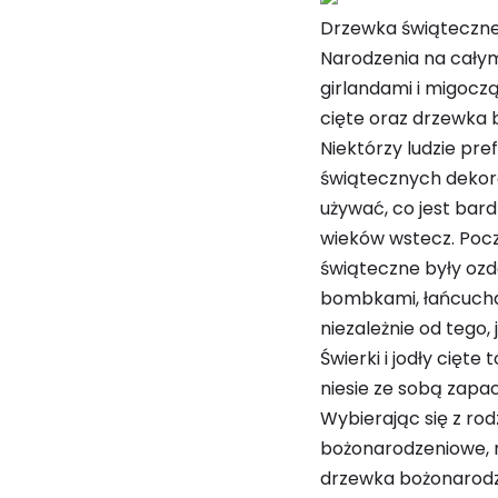
Drzewka świąteczne,
Narodzenia na całym
girlandami i migoczą
cięte oraz drzewka
Niektórzy ludzie pre
świątecznych dekora
używać, co jest bar
wieków wstecz. Począ
świąteczne były ozd
bombkami, łańcucham
niezależnie od tego
Świerki i jodły cię
niesie ze sobą zapa
Wybierając się z ro
bożonarodzeniowe, m
drzewka bożonarodze