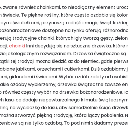
 zwane również choinkami, to nieodłączny element uroc
 świecie. Te piękne rośliny, które często ozdabia się ko
cymi światełkami, przynoszą radość i magię świąt każdego 
 bożonarodzeniowe dostępne na rynku oferują różnorodn
ferują tradycyjne choinki, których igły tworzą gęsty, zielo
cji.
choinki
Inni decydują się na sztuczne drzewka, które
dziej ekologicznym rozwiązaniem. Drzewka świąteczne są t
tki tej tradycji można śledzić aż do Niemiec, gdzie pierw
abiane jabłkami, orzechami i cukierkami. Dziś ozdabiamy 
i, girlandami i świecami. Wybór ozdób zależy od osobist
, jakie ozdoby wybierzemy, drzewka świąteczne zawsze e
te to również częsty wybór na drzewka bożonarodzeniowe. 
ch lasu, co dodaje niepowtarzalnego klimatu świątecznym
dziną na wycieczkę do lasu, aby samodzielnie ściąć drzew
ożna stworzyć piękną tradycję, która łączy pokolenia. N
niowe są nie tylko ozdobą. To pod nimi składamy preze