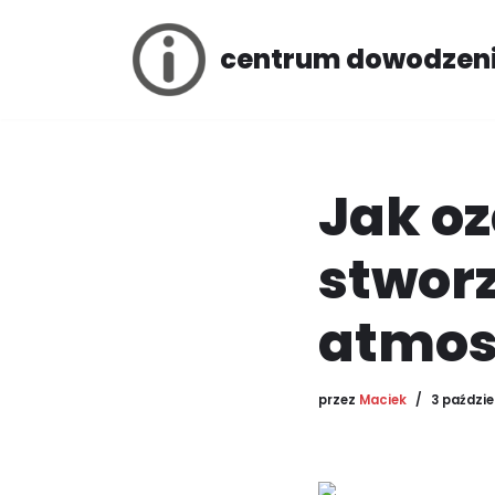
centrum dowodzen
Przejdź
do
treści
Jak oz
stwor
atmos
przez
Maciek
3 paździe