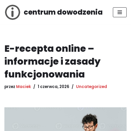
centrum dowodzenia
Przejdź
do
treści
E-recepta online –
informacje i zasady
funkcjonowania
przez
Maciek
1 czerwca, 2026
Uncategorized