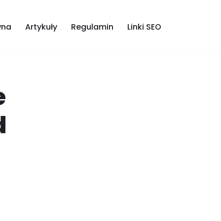
wna
Artykuły
Regulamin
Linki SEO
e
d