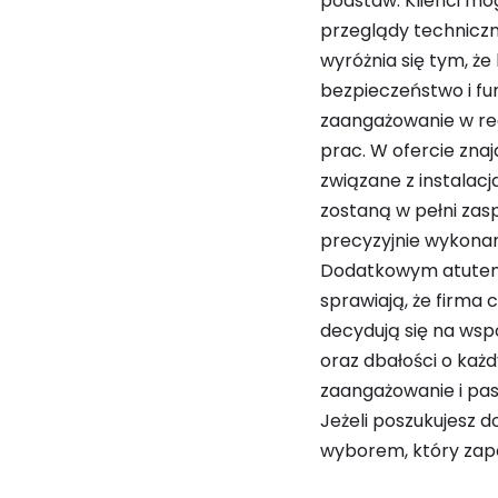
podstaw. Klienci mog
przeglądy techniczn
wyróżnia się tym, ż
bezpieczeństwo i fun
zaangażowanie w rea
prac. W ofercie zna
związane z instalac
zostaną w pełni zasp
precyzyjnie wykonan
Dodatkowym atutem 
sprawiają, że firma 
decydują się na wsp
oraz dbałości o każd
zaangażowanie i pasj
Jeżeli poszukujesz d
wyborem, który zape