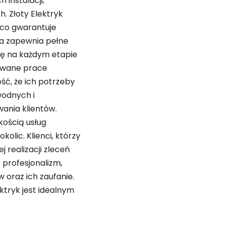
 instalacji,
. Złoty Elektryk
 co gwarantuje
rma zapewnia pełne
gę na każdym etapie
sowane prace
ść, że ich potrzeby
wodnych i
ania klientów.
ością usług
olic. Klienci, którzy
 realizacji zleceń
o profesjonalizm,
 oraz ich zaufanie.
ktryk jest idealnym