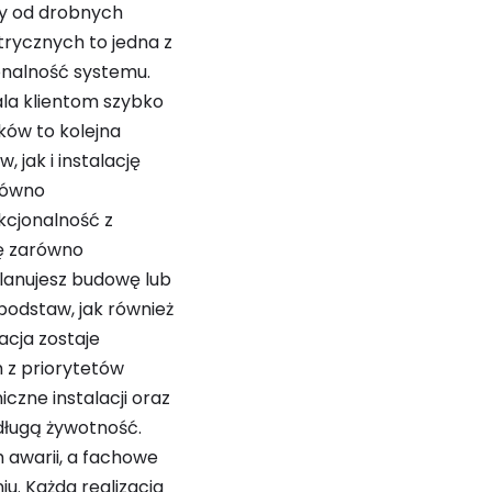
zy od drobnych
trycznych to jedna z
jonalność systemu.
ala klientom szybko
ków to kolejna
jak i instalację
równo
nkcjonalność z
ę zarówno
 planujesz budowę lub
podstaw, jak również
acja zostaje
z priorytetów
czne instalacji oraz
długą żywotność.
 awarii, a fachowe
. Każda realizacja