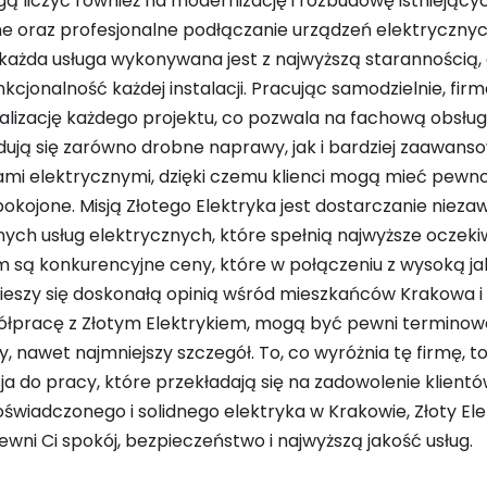
ą liczyć również na modernizację i rozbudowę istniejących
e oraz profesjonalne podłączanie urządzeń elektrycznych
e każda usługa wykonywana jest z najwyższą starannością,
kcjonalność każdej instalacji. Pracując samodzielnie, fi
lizację każdego projektu, co pozwala na fachową obsłu
jdują się zarówno drobne naprawy, jak i bardziej zaawan
jami elektrycznymi, dzięki czemu klienci mogą mieć pewno
okojone. Misją Złotego Elektryka jest dostarczanie nieza
ych usług elektrycznych, które spełnią najwyższe oczekiw
są konkurencyjne ceny, które w połączeniu z wysoką jak
cieszy się doskonałą opinią wśród mieszkańców Krakowa i ok
ółpracę z Złotym Elektrykiem, mogą być pewni terminowej
y, nawet najmniejszy szczegół. To, co wyróżnia tę firmę, t
a do pracy, które przekładają się na zadowolenie klientów
oświadczonego i solidnego elektryka w Krakowie, Złoty Ele
wni Ci spokój, bezpieczeństwo i najwyższą jakość usług.