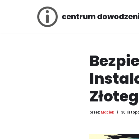
centrum dowodzen
Przejdź
do
treści
Bezpi
Instal
Złoteg
przez
Maciek
30 listop