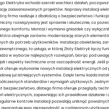
ego Elektryka wchodzi szeroki wachlarz działań, począws
zację zaawansowanych projektów. Naprawy instalacji elek
órą firma realizuje z dbałością o bezpieczeństwo i funkc
iczny rozwiązywany jest sprawnie i skutecznie, co pozw
nego komfortu. Montaż i wymiana gniazdek czy wyłączni
 która obejmuje zarówno modernizację starych elementów, 
ch do potrzeb użytkowników. Instalacja oświetlenia, za
zewnętrznego, to usługa, w której Złoty Elektryk łączy fu
radza w wyborze najlepszych rozwiązań, biorąc pod uwag
 jak i aspekty techniczne oraz oszczędność energii. Jeśli
yk oferuje wykonanie nowych instalacji elektrycznych od 
dowę już istniejących systemów. Dzięki temu każda instal
ółczesnych standardów i wymagań użytkowych. Jednym 
st bezpieczeństwo, dlatego firma oferuje przeglądy techni
ń elektrycznych, zapewniając ich prawidłowe działanie i 
gularne kontrole instalacji pozwalają uniknąć poważnych
 gwarantuje jego niezawodność w codziennym użytkowaniu