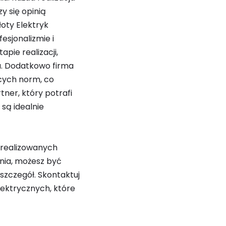
y się opinią
łoty Elektryk
fesjonalizmie i
pie realizacji,
a. Dodatkowo firma
ących norm, co
tner, który potrafi
 są idealnie
o realizowanych
enia, możesz być
szczegół. Skontaktuj
elektrycznych, które