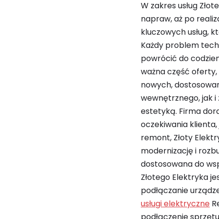
W zakres usług Złot
napraw, aż po reali
kluczowych usług, kt
Każdy problem techn
powrócić do codzien
ważna część oferty,
nowych, dostosowany
wewnętrznego, jak i 
estetyką. Firma do
oczekiwania klienta,
remont, Złoty Elektr
modernizację i rozbu
dostosowana do wsp
Złotego Elektryka je
podłączanie urządze
usługi elektryczne
Re
podłączenie sprzętu